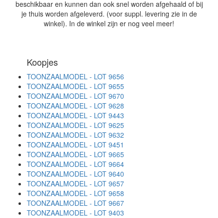
beschikbaar en kunnen dan ook snel worden afgehaald of bij
je thuis worden afgeleverd. (voor suppl. levering zie in de
winkel). In de winkel zijn er nog veel meer!
Koopjes
TOONZAALMODEL - LOT 9656
TOONZAALMODEL - LOT 9655
TOONZAALMODEL - LOT 9670
TOONZAALMODEL - LOT 9628
TOONZAALMODEL - LOT 9443
TOONZAALMODEL - LOT 9625
TOONZAALMODEL - LOT 9632
TOONZAALMODEL - LOT 9451
TOONZAALMODEL - LOT 9665
TOONZAALMODEL - LOT 9664
TOONZAALMODEL - LOT 9640
TOONZAALMODEL - LOT 9657
TOONZAALMODEL - LOT 9658
TOONZAALMODEL - LOT 9667
TOONZAALMODEL - LOT 9403